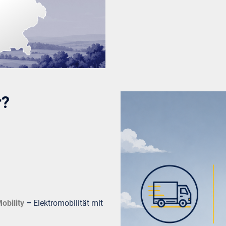
r?
obility
–
Elektromobilität mit