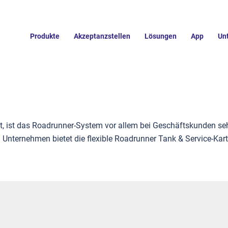
willkommen bei mehr
Produkte
Akzeptanzstellen
Lösungen
App
Un
zstellen in ganz De
t, ist das Roadrunner-System vor allem bei Geschäftskunden sehr 
n Unternehmen bietet die flexible Roadrunner Tank & Service-Ka